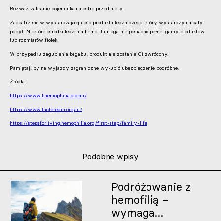
Rozważ zabranie pojemnika na ostre przedmioty.
Zaopatrz się w wystarczającą ilość produktu leczniczego, który wystarczy na cały
pobyt. Niektóre ośrodki leczenia hemofilii mogą nie posiadać pełnej gamy produktów
lub rozmiarów fiolek.
W przypadku zagubienia bagażu, produkt nie zostanie Ci zwrócony.
Pamiętaj, by na wyjazdy zagraniczne wykupić ubezpieczenie podróżne.
Źródła:
https://www.haemophilia.org.au/
https://www.factoredin.org.au/
https://stepsforliving.hemophilia.org/first-step/family-life
Podobne wpisy
Podróżowanie z
hemofilią –
wymaga