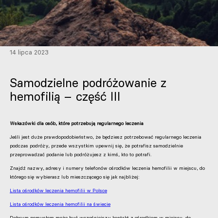
14 lipca 2023
Samodzielne podróżowanie z
hemofilią – część III
Wskazówki dla osób, które potrzebują regularnego leczenia
Jeśli jest duże prawdopodobieństwo, że będziesz potrzebować regularnego leczenia
podczas podróży, przede wszystkim upewnij się, że potrafisz samodzielnie
przeprowadzać podanie lub podróżujesz z kimś, kto to potrafi.
Znajdź nazwy, adresy i numery telefonów ośrodków leczenia hemofilii w miejscu, do
którego się wybierasz lub mieszczącego się jak najbliżej:
Lista ośrodków leczenia hemofilii w Polsce
Lista ośrodków leczenia hemofilii na świecie
Dobrym pomysłem może być wcześniejszy kontakt z ośrodkiem w miejscu, do