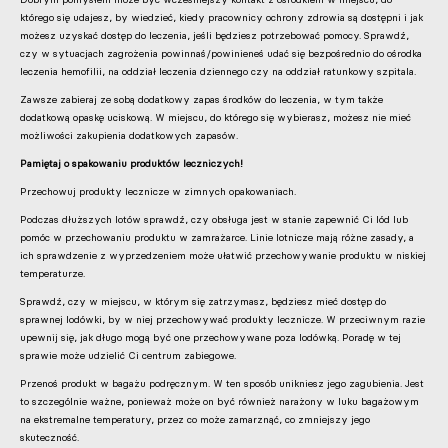
którego się udajesz, by wiedzieć, kiedy pracownicy ochrony zdrowia są dostępni i jak
możesz uzyskać dostęp do leczenia, jeśli będziesz potrzebować pomocy. Sprawdź,
czy w sytuacjach zagrożenia powinnaś/powinieneś udać się bezpośrednio do ośrodka
leczenia hemofilii, na oddział leczenia dziennego czy na oddział ratunkowy szpitala.
Zawsze zabieraj ze sobą dodatkowy zapas środków do leczenia, w tym także
dodatkową opaskę uciskową. W miejscu, do którego się wybierasz, możesz nie mieć
możliwości zakupienia dodatkowych zapasów.
Pamiętaj o spakowaniu produktów leczniczych!
Przechowuj produkty lecznicze w zimnych opakowaniach.
Podczas dłuższych lotów sprawdź, czy obsługa jest w stanie zapewnić Ci lód lub
pomóc w przechowaniu produktu w zamrażarce. Linie lotnicze mają różne zasady, a
ich sprawdzenie z wyprzedzeniem może ułatwić przechowywanie produktu w niskiej
temperaturze.
Sprawdź, czy w miejscu, w którym się zatrzymasz, będziesz mieć dostęp do
sprawnej lodówki, by w niej przechowywać produkty lecznicze. W przeciwnym razie
upewnij się, jak długo mogą być one przechowywane poza lodówką. Poradę w tej
sprawie może udzielić Ci centrum zabiegowe.
Przenoś produkt w bagażu podręcznym. W ten sposób unikniesz jego zagubienia. Jest
to szczególnie ważne, ponieważ może on być również narażony w luku bagażowym
na ekstremalne temperatury, przez co może zamarznąć, co zmniejszy jego
skuteczność.