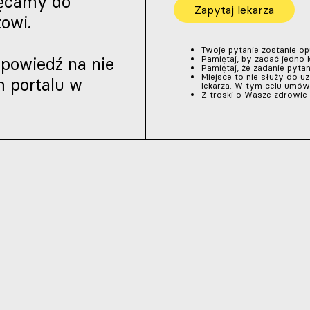
hęcamy do
owi.
Twoje pytanie zostanie o
dpowiedź na nie
Pamiętaj, by zadać jedno k
Pamiętaj, że zadanie pytani
Miejsce to nie służy do u
m portalu w
lekarza. W tym celu umów 
Z troski o Wasze zdrowie 