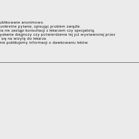
publikowane anonimowo.
onkretne pytanie, opisując problem zwięźle.
a nie zastąpi konsultacji z lekarzem czy specjalistą.
zyskania diagnozy czy potwierdzenia tej już wystawionej przez
się na wizytę do lekarza.
nie publikujemy informacji o dawkowaniu leków.